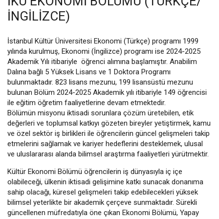
İKÜ EKONOMI BÖLÜMÜ (TÜRKÇE/
İNGILIZCE)
İstanbul Kültür Üniversitesi Ekonomi (Türkçe) programı 1999
yılında kurulmuş, Ekonomi (İngilizce) programı ise 2024-2025
Akademik Yılı itibariyle öğrenci alımına başlamıştır. Anabilim
Dalına bağlı 5 Yüksek Lisans ve 1 Doktora Programı
bulunmaktadır. 823 lisans mezunu, 199 lisansüstü mezunu
bulunan Bölüm 2024-2025 Akademik yılı itibariyle 149 öğrencisi
ile eğitim öğretim faaliyetlerine devam etmektedir.
Bölümün misyonu iktisadi sorunlara çözüm üretebilen, etik
değerleri ve toplumsal katkıyı gözeten bireyler yetiştirmek, kamu
ve özel sektör iş birlikleri ile öğrencilerin güncel gelişmeleri takip
etmelerini sağlamak ve kariyer hedeflerini desteklemek, ulusal
ve uluslararası alanda bilimsel araştırma faaliyetleri yürütmektir.
Kültür Ekonomi Bölümü öğrencilerin iş dünyasıyla iç içe
olabileceği, ülkenin iktisadi gelişimine katkı sunacak donanıma
sahip olacağı, küresel gelişmeleri takip edebilecekleri yüksek
bilimsel yeterlikte bir akademik çerçeve sunmaktadır. Sürekli
güncellenen müfredatıyla öne çıkan Ekonomi Bölümü, Yapay