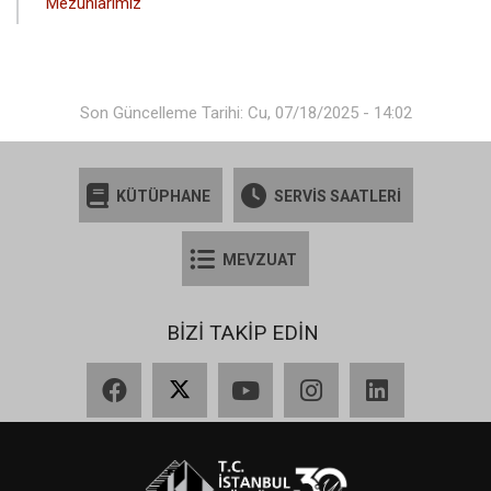
Mezunlarımız
Son Güncelleme Tarihi: Cu, 07/18/2025 - 14:02
KÜTÜPHANE
SERVİS SAATLERİ
MEVZUAT
BİZİ TAKİP EDİN
Facebook
X
YouTube
Instagram
LinkedIn